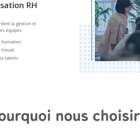
isation RH
dent la gestion et
des équipes.
es humaines
 travail
es talents