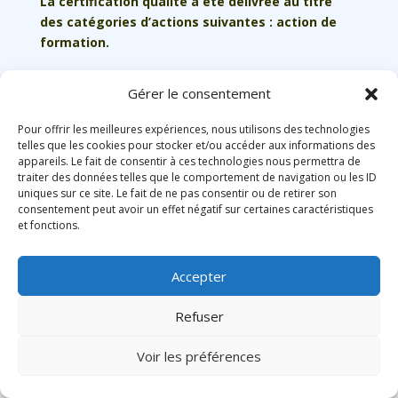
La certification qualité a été délivrée au titre
des catégories d’actions suivantes : action de
formation.
CLIQUEZ
ICI
POUR CONSULTER
NOTRE CERTIFICAT
Gérer le consentement
Certificat Qualiopi n°2023/105741.1
Pour offrir les meilleures expériences, nous utilisons des technologies
telles que les cookies pour stocker et/ou accéder aux informations des
appareils. Le fait de consentir à ces technologies nous permettra de
traiter des données telles que le comportement de navigation ou les ID
ANYU ©2025
uniques sur ce site. Le fait de ne pas consentir ou de retirer son
Mentions légales
–
Conditions générales d’utilisation
–
consentement peut avoir un effet négatif sur certaines caractéristiques
et fonctions.
Charte sur le respect de la vie privée
Accepter
Refuser
Voir les préférences